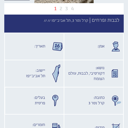
1
2
3
4
לבבות ופרחים |
קרל נטר 3, תל אביב־יפו //
//
אמן:
תאריך:
נושא:
יישוב:
דקורטיבי, לבבות, עולם
תל אביב־יפו
הצומח
כתובת:
בעלים:
קרל נטר 3
פרטית
חומרים:
מידות: