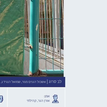
לב סרוג |
אשכול הגנים מנור, שמואל הנגיד 1, רמת השרון //
אמן:
אורן הגר, קהילתי