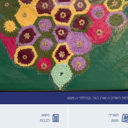
אורן הגר, קהילתי //
2025
תאריך:
נושא:
2025
לבבות