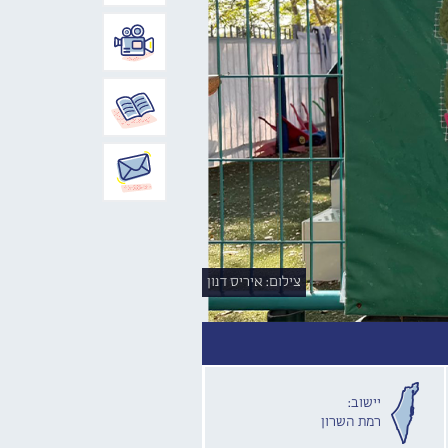
צילום: איריס דנון
יישוב:
רמת השרון