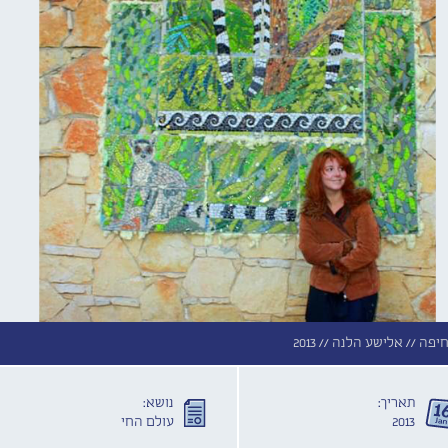
אלישע הלנה //
2013
תאריך:
נושא:
2013
עולם החי