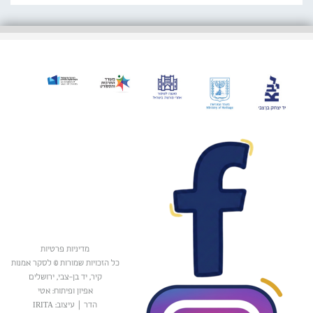
מדיניות פרטיות
כל הזכויות שמורות © לסקר אמנות
קיר, יד בן-צבי, ירושלים
אפיון ופיתוח: אטי
הדר
|
עיצוב: IRITA