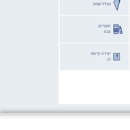
מג'דל שמס
חומרים:
צבע
יצירה קיימת
כן