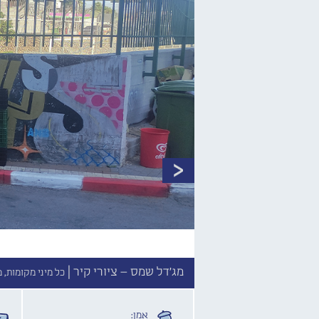
מג'דל שמס – ציורי קיר |
כל מיני מקומות, 
אמן: