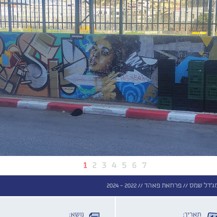
1
2
3
4
5
6
7
מג'דל שמס //
פרחאת פאהד //
2022 - 2024
תאריך:
נושא: