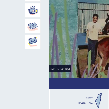
באדיבות האמן
יישוב:
באר טוביה