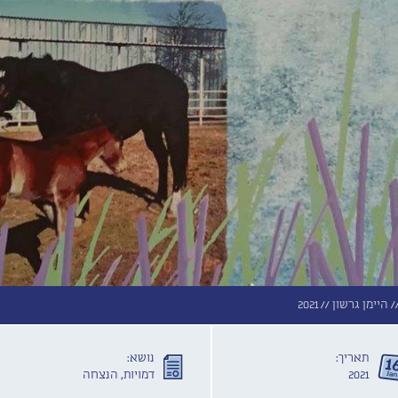
/
היימן גרשון //
2021
תאריך:
נושא:
2021
דמויות, הנצחה