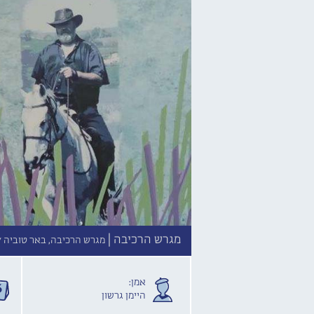
מגרש הרכיבה |
מגרש הרכיבה, באר טוביה /
אמן:
היימן גרשון