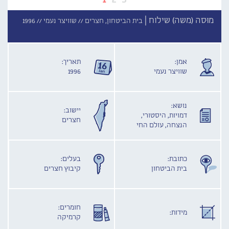
מוּסה (משה) שילוח |
בית הביטחון, חצרים //
שוויצר נעמי //
1996
אמן:
תאריך:
שוויצר נעמי
1996
נושא:
יישוב:
דמויות, היסטורי,
חצרים
הנצחה, עולם החי
כתובת:
בעלים:
בית הביטחון
קיבוץ חצרים
חומרים:
מידות:
קרמיקה