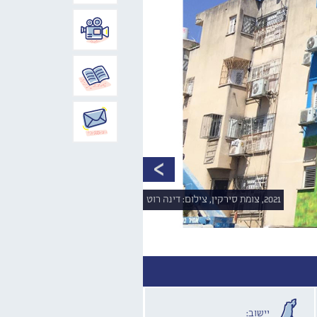
2021, צומת סירקין, צילום: דינה רוט
יישוב: