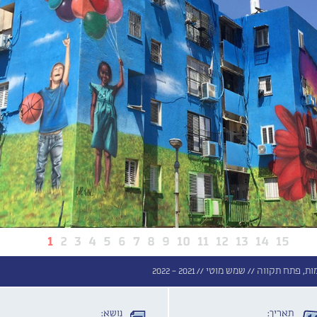
1
2
3
4
5
6
7
8
9
10
11
12
13
14
15
ות, פתח תקווה //
שמש מוטי //
2021 - 2022
תאריך:
נושא: