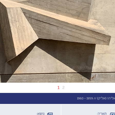
1
2
ליהו (אליק) //
1959 - 1960
תאריך:
נושא: