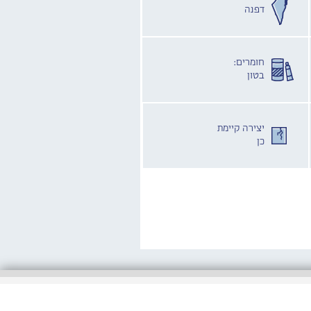
דפנה
חומרים:
בטון
יצירה קיימת
כן