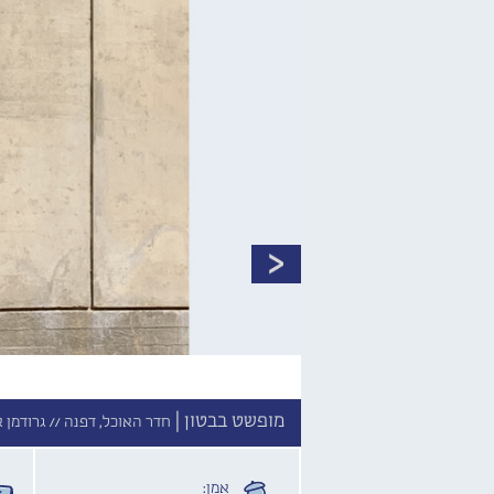
מופשט בבטון |
חדר האוכל, דפנה //
גרודמן א
אמן: