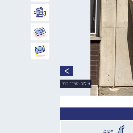
צילום: סמדר ברק
יישוב: