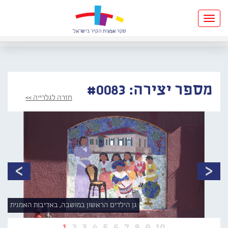
Toggle
navigation
מספר יצירה: #0083
חזרה לגלרייה >>
גן הילדים הראשון במושבה, באדיבות האמנית
1
2
3
4
5
6
7
8
9
10