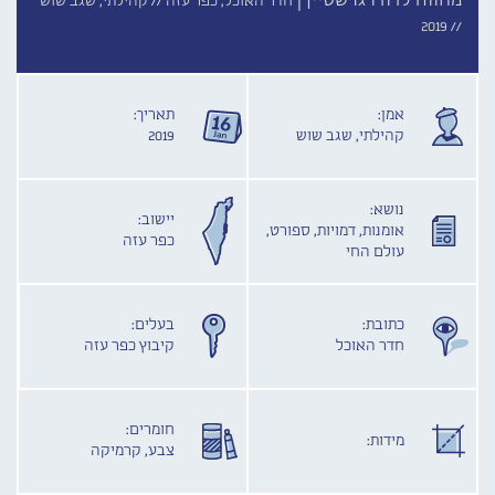
מחווה לדודו גרשטיין |
חדר האוכל, כפר עזה //
קהילתי, שגב שוש
2019
//
אמן:
תאריך:
קהילתי, שגב שוש
2019
נושא:
יישוב:
אומנות, דמויות, ספורט,
כפר עזה
עולם החי
כתובת:
בעלים:
חדר האוכל
קיבוץ כפר עזה
חומרים:
מידות:
צבע, קרמיקה