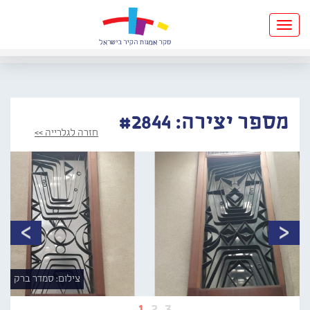
Toggle
navigation
מספר יצירה: #2844
חזרה לגלרייה >>
צילום: סמדר ברק
1
2
3