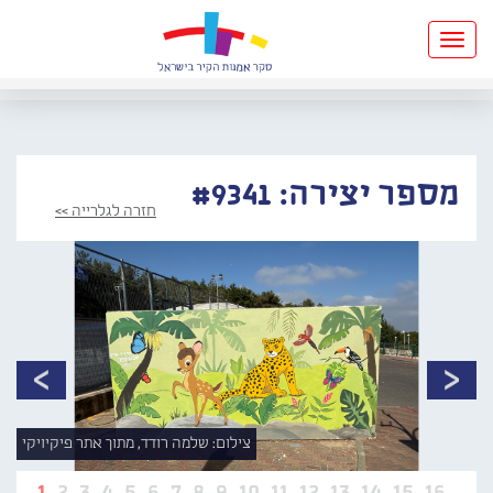
Toggle
navigation
מספר יצירה: #9341
חזרה לגלרייה >>
צילום: שלמה רודד, מתוך אתר פיקיויקי
1
2
3
4
5
6
7
8
9
10
11
12
13
14
15
16