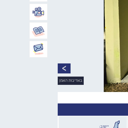
באדיבות האמן
יישוב: