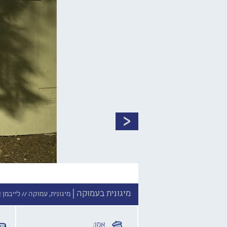
מיגונית בעמוקה |
מיגונית, עמוקה //
לייבמן א
אמן: