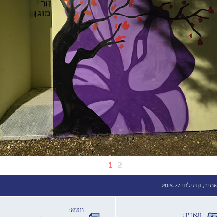
1
2
מיר, קהילתי //
2024
נושא:
תאריך: