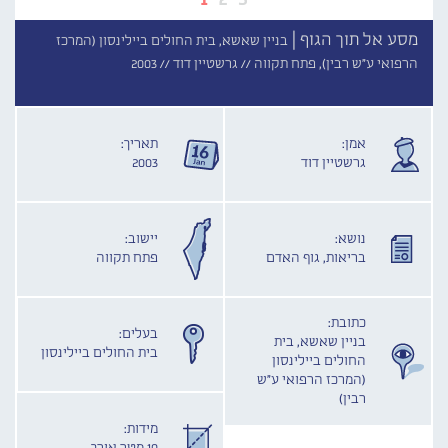
מסע אל תוך הגוף |
בניין שאשא, בית החולים ביילינסון (המרכז
הרפואי ע"ש רבין), פתח תקווה //
גרשטיין דוד //
2003
אמן:
תאריך:
גרשטיין דוד
2003
נושא:
יישוב:
בריאות, גוף האדם
פתח תקווה
כתובת:
בעלים:
בניין שאשא, בית
בית החולים ביילינסון
החולים ביילינסון
(המרכז הרפואי ע"ש
רבין)
מידות: