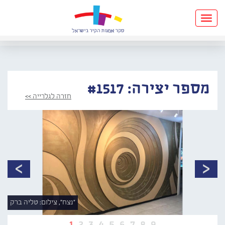
Toggle
navigation
מספר יצירה: #1517
חזרה לגלרייה >>
"נצח", צילום: טליה ברק
1
2
3
4
5
6
7
8
9