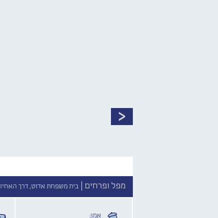
מפל ופרחים |
בית משפחת אדוט, דרך האחיות
אמן: