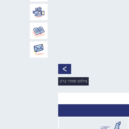
צילום: סמדר ברק
יישוב: