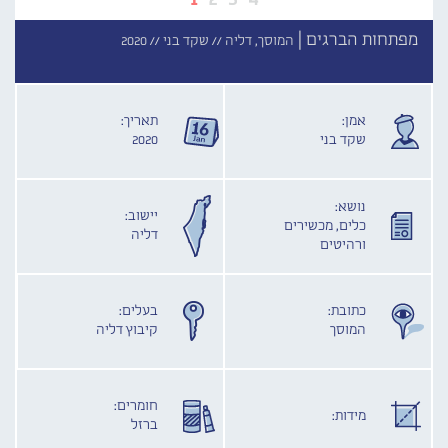
מפתחות הברגים |
המוסך, דליה //
שקד בני //
2020
אמן:
תאריך:
שקד בני
2020
נושא:
יישוב:
כלים, מכשירים
דליה
ורהיטים
כתובת:
בעלים:
המוסך
קיבוץ דליה
חומרים:
מידות:
ברזל