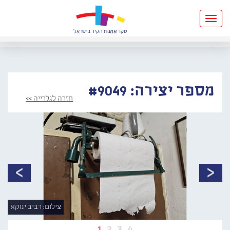
Toggle
navigation
מספר יצירה: #9049
חזרה לגלרייה >>
צילום: רביב ינוקא
1
2
3
4