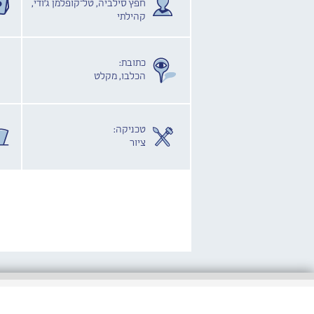
חפץ סילביה, טל־קופלמן ג'ודי,
קהילתי
כתובת:
הכלבו, מקלט
טכניקה:
ציור