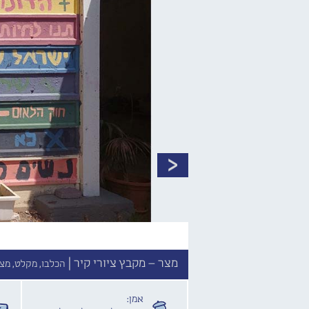
מצר – מקבץ ציורי קיר |
הכלבו, מקלט, מצר
אמן: