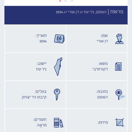
מראוֹת |
האסם, ניר עוז //
דן אורי //
1994
אמן:
תאריך:
דן אורי
1994
נושא:
יישוב:
דקורטיבי
ניר עוז
כתובת:
בעלים:
האסם
קיבוץ ניר יצחק
חומרים:
מידות:
מראָה