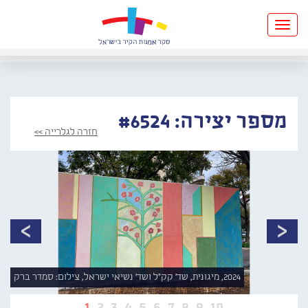
Toggle
navigation
מספר יצירה: #6524
חזרה לגלרייה >>
2024, מיגונית, שד' קק"ל ושד' נשיאי ישראל, צילום: סמדר ברק
1
2
3
4
5
6
7
8
9
10