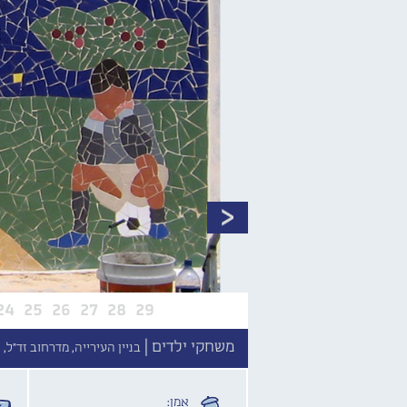
24
25
26
27
28
29
משחקי ילדים |
בניין העירייה, מדרחוב זד"ל, 
אמן: