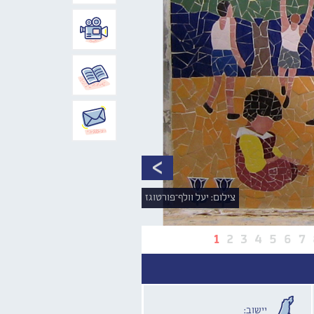
צילום: יעל וולף־פורטוגז
1
2
3
4
5
6
7
יישוב: