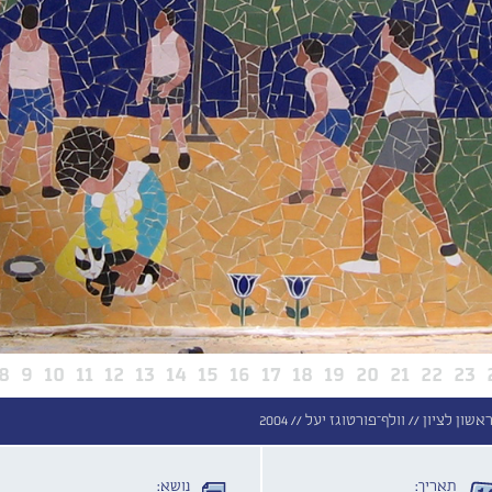
8
9
10
11
12
13
14
15
16
17
18
19
20
21
22
23
ראשון לציון //
וולף־פורטוגז יעל //
2004
תאריך:
נושא: