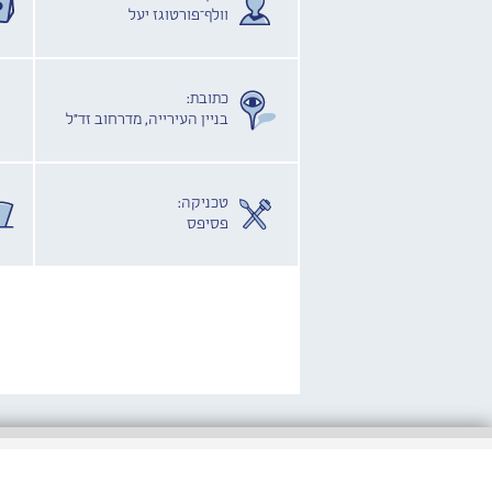
וולף־פורטוגז יעל
כתובת:
בניין העירייה, מדרחוב זד"ל
טכניקה:
פסיפס