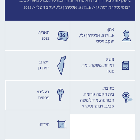
משקאות בעיר |
בית הקפה ארומה, הבורסה, מגדל משה אביב,
ז'בוטינסקי 7, רמת גן //
STYLE, אלטרמן גלי, יעקב ויטלי //
2022
אמן:
תאריך:
STYLE, אלטרמן גלי,
2022
יעקב ויטלי
נושא:
יישוב:
דמויות, משקה, עיר,
רמת גן
פנאי
כתובת:
בעלים:
בית הקפה ארומה,
פרטית
הבורסה, מגדל משה
אביב, ז'בוטינסקי 7
מידות: