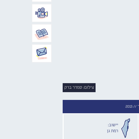
צילום: סמדר ברק
 //
2013
יישוב:
רמת גן