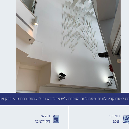
 לאנדוקרינולוגיה, מטבוליזם וסוכרת ע"ש אדלברט ורוז'י שמוּק, רמת גן //
ברק צור
תאריך:
נושא:
2013
דקורטיבי