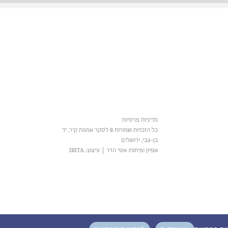
מדיניות פרטיות
כל הזכויות שמורות © לסקר אמנות קיר, יד
בן-צבי, ירושלים
אפיון ופיתוח: אטי הדר
|
עיצוב: IRITA