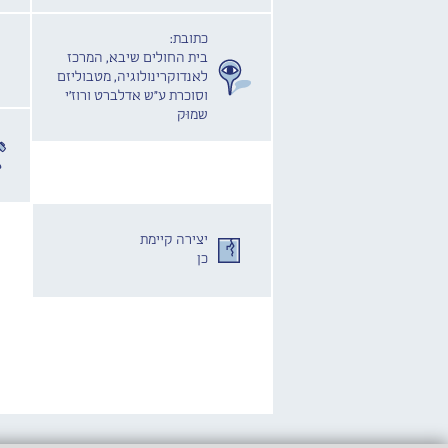
כתובת:
בית החולים שיבא, המרכז
לאנדוקרינולוגיה, מטבוליזם
וסוכרת ע"ש אדלברט ורוז'י
שמוּק
יצירה קיימת
כן