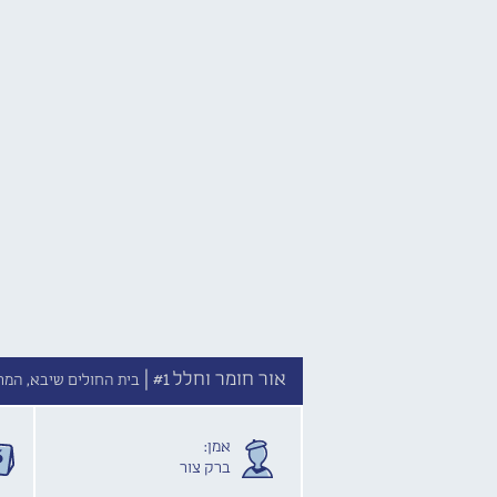
אור חומר וחלל #1 |
בית החולים שיבא, המרכז
אמן:
ברק צור