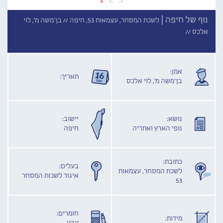
נוף של חיפה |
לשכת המסחר, עצמאות 53, חיפה //
בן־משה מ', לוי
אלכס //
אמן:
תאריך:
בן־משה מ', לוי אלכס
נושא:
יישוב:
נופי הארץ ואתריה
חיפה
כתובת:
בעלים:
לשכת המסחר, עצמאות
איגוד לשכות המסחר
53
חומרים:
מידות: