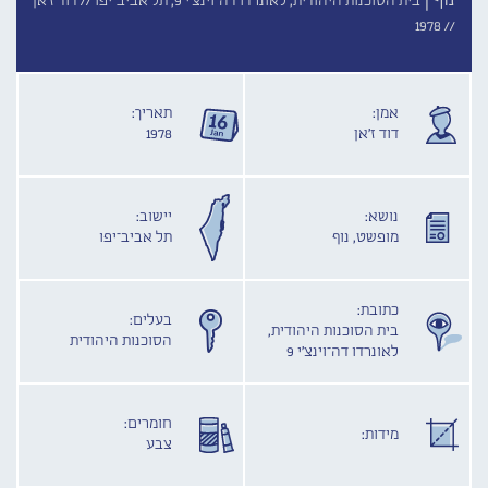
נוף |
בית הסוכנות היהודית, לאונרדו דה־וינצ'י 9, תל אביב־יפו //
דוד ז'אן
1978
//
אמן:
תאריך:
דוד ז'אן
1978
נושא:
יישוב:
מופשט, נוף
תל אביב־יפו
כתובת:
בעלים:
בית הסוכנות היהודית,
הסוכנות היהודית
לאונרדו דה־וינצ'י 9
חומרים:
מידות:
צבע