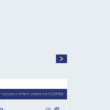
נופים |
כל מיני מקומות, ירושלים //
ווגמן קובי /
אמן: