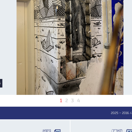
2016, 
1
2
3
4
/
2016 - 2025
תאריך:
נושא: