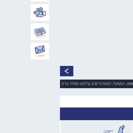
המפעל, המערביים 3, צילום: סמדר ברק
יישוב: