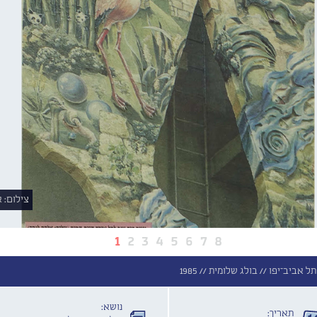
צילום: אלכס 
1
2
3
4
5
6
7
8
בולג שלומית //
1985
נושא:
תאריך: