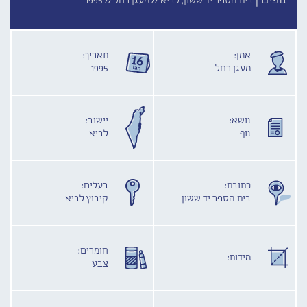
נופים |
בית הספר יד ששון, לביא //
מעגן רחל //
1995
אמן:
תאריך:
מעגן רחל
1995
נושא:
יישוב:
נוף
לביא
כתובת:
בעלים:
בית הספר יד ששון
קיבוץ לביא
חומרים:
מידות:
צבע