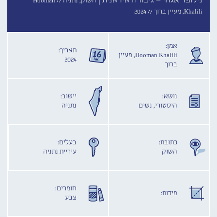
נילופר אגהי – גיבורה איראנית |
השוק, נתניה //
Hooman
Khalili, מעיין ברוך //
2024
אמן:
תאריך:
Hooman Khalili, מעיין
2024
ברוך
נושא:
יישוב:
היסטורי, נשים
נתניה
כתובת:
בעלים:
השוק
עיריית נתניה
חומרים:
מידות:
צבע