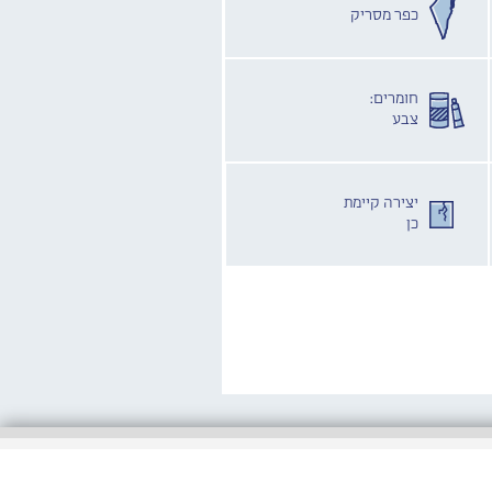
כפר מסריק
חומרים:
צבע
יצירה קיימת
כן