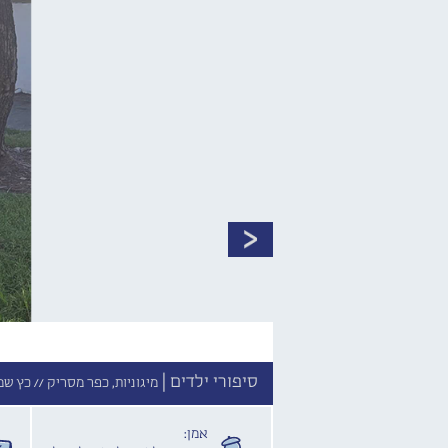
סיפורי ילדים |
מיגוניות, כפר מסריק //
כץ שמו
אמן: