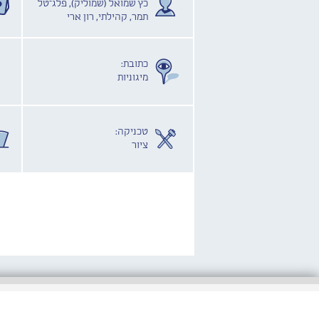
כץ שמואל (שמוליק), פלג־טל
תמר, קהילתי, רון ארי
כתובת:
מיגוניות
טכניקה:
ציור