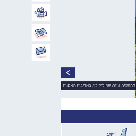
להשכיר, ציור: שמוליק כץ, באדיבות האמנית
יישוב: