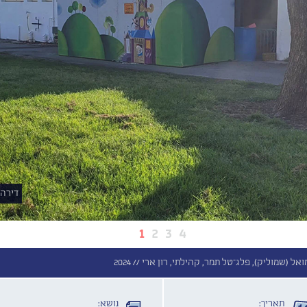
דירה 
1
2
3
4
אל (שמוליק), פלג־טל תמר, קהילתי, רון ארי //
2024
תאריך:
נושא: