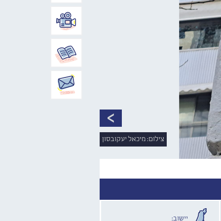
צילום: מיכאל יעקובסון
יישוב: