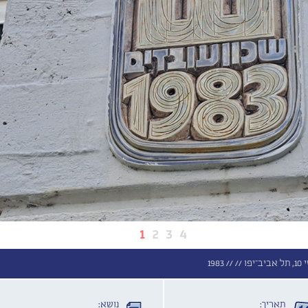
1
2
3
4
//
//
1983
תאריך:
נושא: