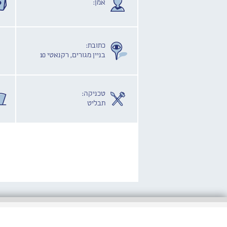
אמן:
כתובת:
בניין מגורים, רקנאטי 10
טכניקה:
תבליט