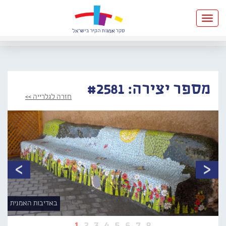
Toggle
navigation
מספר יצירה: #2581
חזרה לגלרייה >>
באדיבות האמנית
1
2
3
4
5
6
7
8