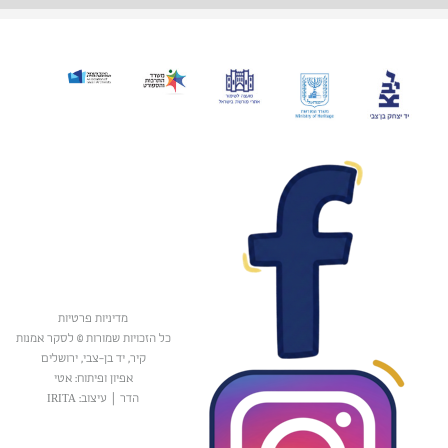
מדיניות פרטיות
כל הזכויות שמורות © לסקר אמנות
קיר, יד בן-צבי, ירושלים
אפיון ופיתוח: אטי
הדר
|
עיצוב: IRITA