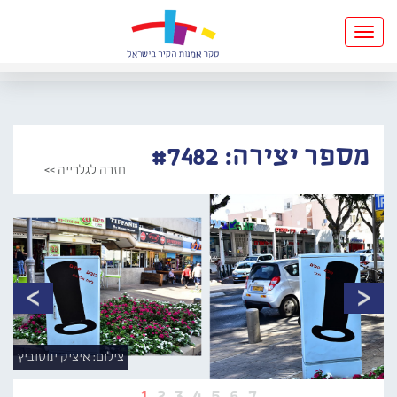
Toggle
navigation
מספר יצירה: #7482
חזרה לגלרייה >>
צילום: איציק ינוסוביץ
1
2
3
4
5
6
7