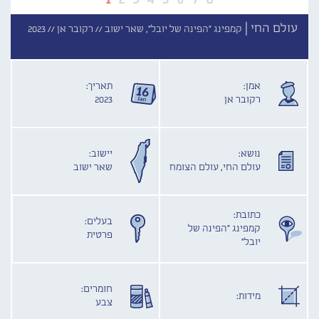
עולם החי |
קמפינג "הפינה של יובל", שאר ישוב //
רקובר אן //
2023
אמן:
תאריך:
רקובר אן
2023
נושא:
יישוב:
עולם החי, עולם הצומח
שאר ישוב
כתובת:
בעלים:
קמפינג "הפינה של
פרטית
יובל"
חומרים:
מידות:
צבע