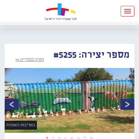
Toggle
navigation
מספר יצירה: #5255
חזרה לגלרייה >>
באדיבות האמנית
1
2
3
4
5
6
7
8