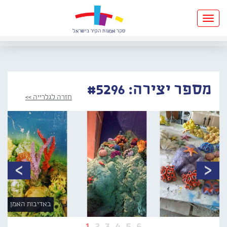
Toggle
navigation
מספר יצירה: #5296
חזרה לגלרייה >>
באדיבות האמן
1
2
3
4
5
6