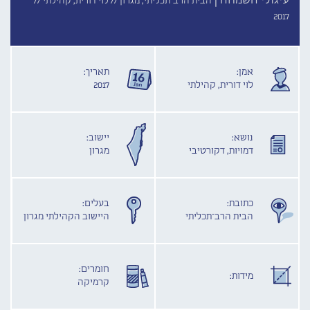
עיגולי השמחה |
הבית הרב־תכליתי, מגרון //
לוי דורית, קהילתי //
2017
אמן:
תאריך:
לוי דורית, קהילתי
2017
נושא:
יישוב:
דמויות, דקורטיבי
מגרון
כתובת:
בעלים:
הבית הרב־תכליתי
היישוב הקהילתי מגרון
חומרים:
מידות:
קרמיקה