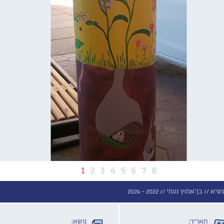
1
2
3
4
5
6
7
8
נשיא //
בן־אמוץ נעמי //
2022 - 2024
תאריך:
נושא: