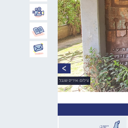
צילום: איריס שנבל
יישוב: