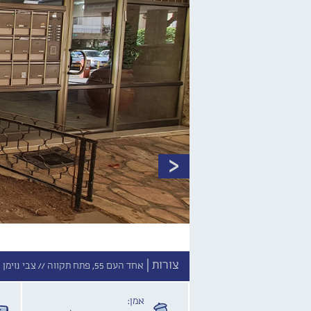
צורות |
אחד העם 55, פתח תקווה //
צבי נוימן 
אמן: