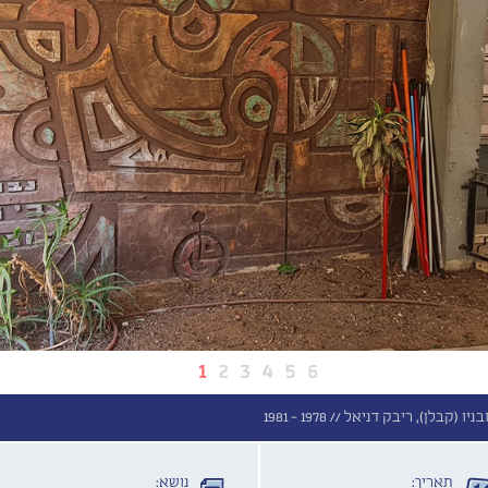
1
2
3
4
5
6
ובניו (קבלן), ריבק דניאל //
1978 - 1981
תאריך:
נושא: