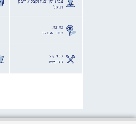
צבי נוימן ובניו (קבלן), ריבק
דניאל
כתובת:
אחד העם 55
טכניקה:
סגרפיטו