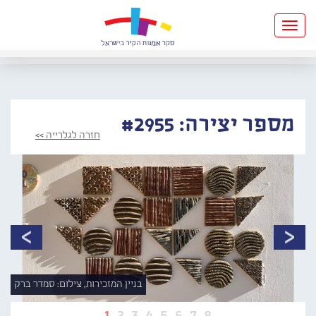
Toggle
navigation
מספר יצירה: #2955
חזרה לגלרייה >>
בניין המזכירות, צילום: סמדר ברק
1
2
3
4
5
6
7
8