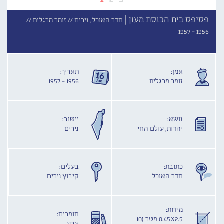
פסיפס בית הכנסת מעון |
חדר האוכל, נירים //
זומר מרגלית //
1956 - 1957
אמן:
תאריך:
זומר מרגלית
1956 - 1957
נושא:
יישוב:
יהדות, עולם החי
נירים
כתובת:
בעלים:
חדר האוכל
קיבוץ נירים
מידות:
חומרים:
0.45X2.5 מטר (10