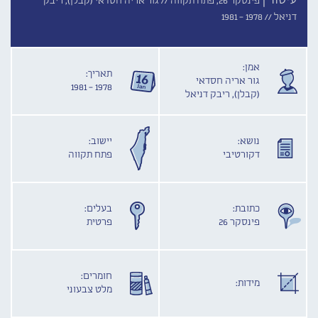
עיטור |
פינסקר 26, פתח תקווה //
גור אריה חסדאי (קבלן), ריבק
דניאל //
1978 - 1981
אמן:
תאריך:
גור אריה חסדאי
1978 - 1981
(קבלן), ריבק דניאל
נושא:
יישוב:
דקורטיבי
פתח תקווה
כתובת:
בעלים:
פינסקר 26
פרטית
חומרים:
מידות:
מלט צבעוני