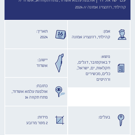
עם ישראל חי |
אולפנת עלמא אשדוד, פתח תקווה 14, אשדוד //
קהילתי, רוזנצויג אמונה //
2024
אמן:
תאריך:
קהילתי, רוזנצויג אמונה
2024
נושא:
יישוב:
7 באוקטובר, דגלים,
אשדוד
חקלאות, ים, ישראל,
כלים, מכשירים
ורהיטים
כתובת:
אולפנת עלמא אשדוד,
פתח תקווה 14
בעלים:
מידות:
2 מטר מרובע