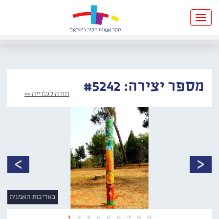
Toggle
navigation
מספר יצירה: #5242
חזרה לגלרייה >>
באדיבות האמנית
1
2
3
4
5
6
7
8
9