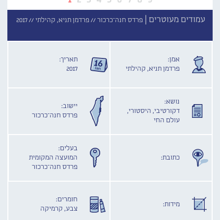
עמודים מעוטרים |
פרדס חנה־כרכור //
פרדמן תניא, קהילתי //
2017
אמן:
תאריך:
פרדמן תניא, קהילתי
2017
נושא:
יישוב:
דקורטיבי, היסטורי,
פרדס חנה־כרכור
עולם החי
בעלים:
כתובת:
המועצה המקומית
פרדס חנה־כרכור
חומרים:
מידות:
צבע, קרמיקה