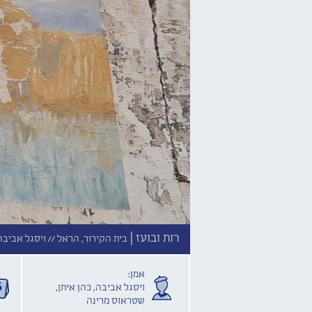
רות ובועז |
בית הקירור, הראל //
ויסגל אביבה,
אמן:
ויסגל אביבה, כהן איתן,
שטראוס מרינה