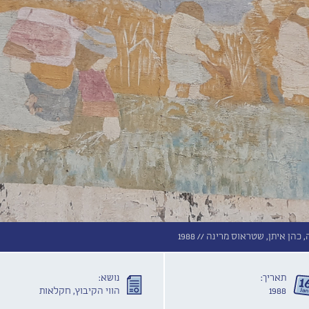
 כהן איתן, שטראוס מרינה //
1988
תאריך:
נושא:
1988
הווי הקיבוץ, חקלאות