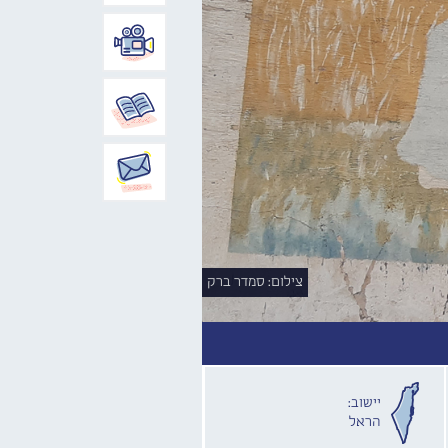
צילום: סמדר ברק
יישוב:
הראל