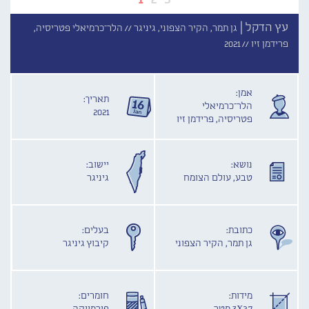
עץ הדקל |
גן תמר, הקיר הצפוני, גיניגר //
הלר־כרמיאלי פטריסיה,
פרידמן זיו //
2021
אמן:
תאריך:
הלר־כרמיאלי
2021
פטריסיה, פרידמן זיו
נושא:
יישוב:
טבע, עולם הצומח
גיניגר
כתובת:
בעלים:
גן תמר, הקיר הצפוני
קיבוץ גיניגר
מידות:
חומרים: