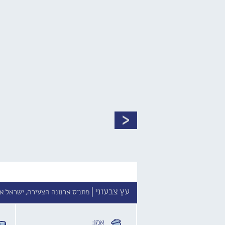
עץ צבעוני |
מתנ"ס ארנונה הצעירה, ישראל אלדד 11, ירושל
אמן: