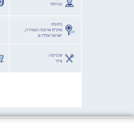
קהילתי
כתובת:
מתנ"ס ארנונה הצעירה,
ישראל אלדד 11
טכניקה:
ציור