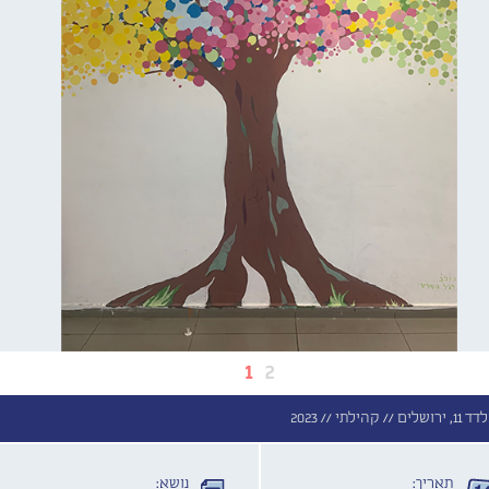
1
2
ים //
קהילתי //
2023
תאריך:
נושא: