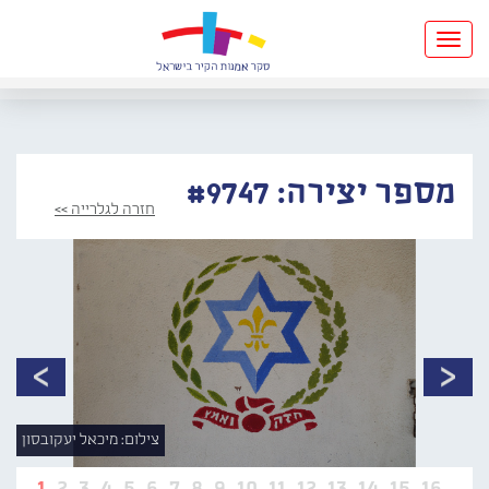
Toggle
navigation
מספר יצירה: #9747
חזרה לגלרייה >>
צילום: מיכאל יעקובסון
1
2
3
4
5
6
7
8
9
10
11
12
13
14
15
16