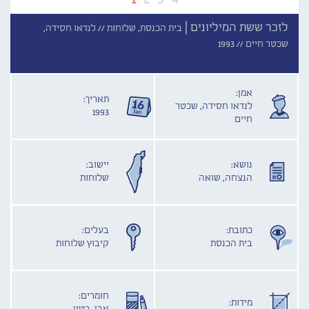
לזכר ששת המיליונים |
בית הכנסת, שלוחות //
לנדאו חסידה,
שכטר חיים //
1993
אמן:
תאריך:
לנדאו חסידה, שכטר
1993
חיים
נושא:
יישוב:
הנצחה, שואה
שלוחות
כתובת:
בעלים:
בית הכנסת
קיבוץ שלוחות
חומרים:
מידות: