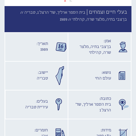
בעלי חיים וצמחים |
בית הספר ארליך, שד' הרצל 1, טבריה //
בן־צבי בתיה, מלצר שרה, קהילתי //
1989
אמן:
תאריך:
בן־צבי בתיה, מלצר
1989
שרה, קהילתי
נושא:
יישוב:
עולם החי
טבריה
כתובת:
בעלים:
בית הספר ארליך, שד'
עיריית טבריה
הרצל 1
מידות:
חומרים: